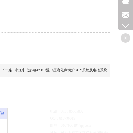
下一篇
浙江中成热电45T中温中压流化床锅炉DCS系统及电控系统
联系我们
电话：0731-85585802
们
更多
QQ：610790619
邮箱：610790619@qq.com
地
址：长沙市雨花区环保科技园国企中