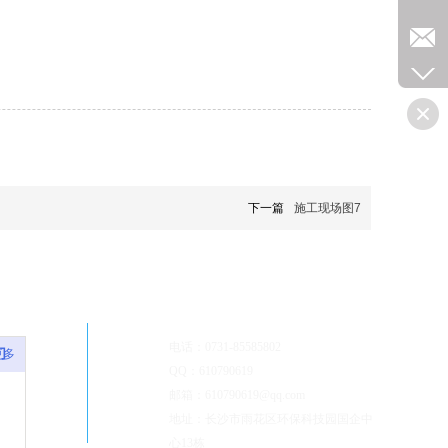
下一篇
施工现场图7
联系我们
电话：0731-85585802
们
更多
QQ：610790619
邮箱：610790619@qq.com
地
址：长沙市雨花区环保科技园国企中
心13栋